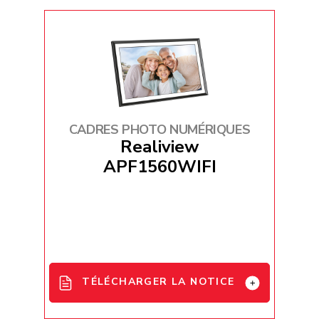
DE / IT
APF1700WIFI User Manual - FI
French_EU_Declaration_Conformity
_AgfaPhoto_APF1700
CADRES PHOTO NUMÉRIQUES
Realiview
APF1560WIFI
TÉLÉCHARGER LA NOTICE