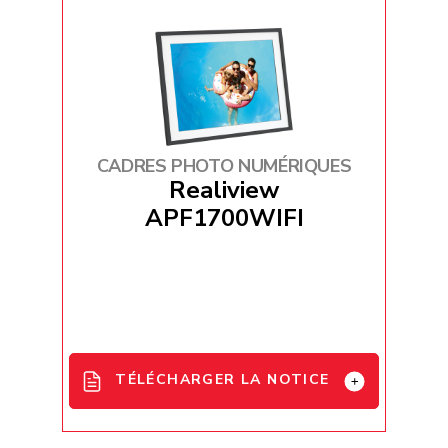
/ IT / ES / PL
APF1000 User Manual - RO
CADRES PHOTO NUMÉRIQUES
Realiview
APF1700WIFI
TÉLÉCHARGER LA NOTICE
APF1700WIFI User Manual - EN / FR /