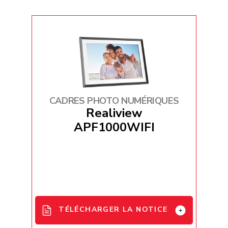
APF1560 User Manual - EN / FR / DE /
IT
French_EU_Declaration_Conformity
_AgfaPhoto_APF1560WIFI
CADRES PHOTO NUMÉRIQUES
Realiview
APF1000WIFI
TÉLÉCHARGER LA NOTICE