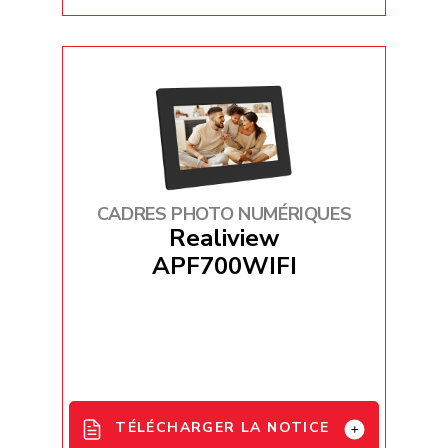
EN_FR_DE_ES_IT_User Manual
paper Frameo APF1000WIFI
updated
APF1000WIFI_Declaration_de_Conf
ormite 2026_FR
HD_GT_User Manual paper Frameo
APF1000_wifi_WD_2026
CADRES PHOTO NUMÉRIQUES
Realiview
APF700WIFI
TÉLÉCHARGER LA NOTICE