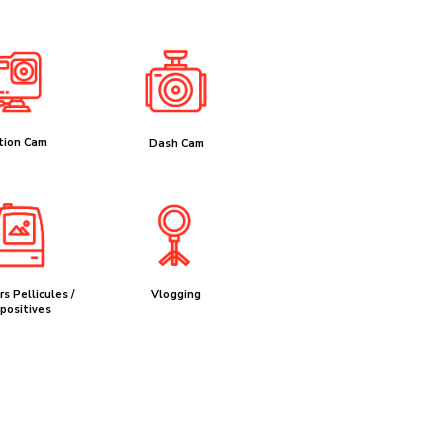
tion Cam
Dash Cam
s Pellicules /
Vlogging
positives