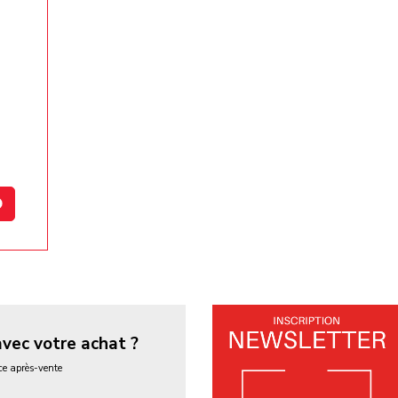
ual
 /
ual
avec votre achat ?
ice après-vente