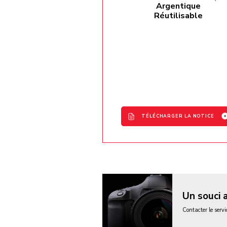
Argentique
Réutilisable
TÉLÉCHARGER LA NOTICE
Analog Camera User Man
- EN / FR / DE / PL / CZ / FI
SK
Analog Camera User Man
- RO
Un souci 
Contacter le serv