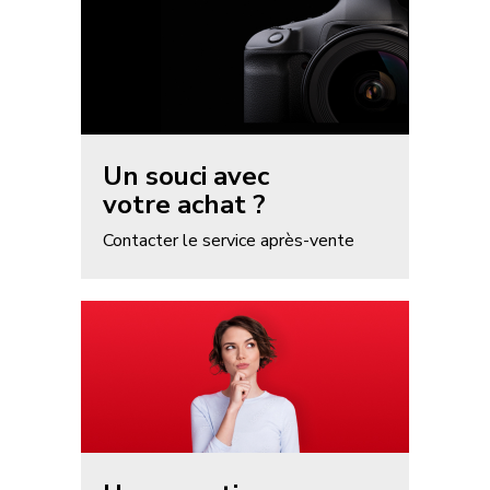
AC9000 User Manual - PL
AC9000 User Manual - DU
AC9000 User Manual - RO
French_EU_Declaration_Conformity
_AgfaPhoto_AC9000
Un souci avec
AC9000 User Manual - SL
votre achat ?
Contacter le service après-vente