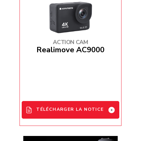
French_EU_Declaration_Conformity
_AgfaPhoto_AC9500
ACTION CAM
Realimove AC9000
TÉLÉCHARGER LA NOTICE
AC9000 User Manual - EN / FR / DE /
ES / IT / PT / HU