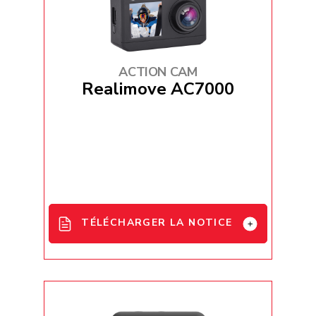
French_EU_Declaration_Conformity
_AgfaPhoto_AC5000
ACTION CAM
Realimove AC7000
TÉLÉCHARGER LA NOTICE
AC7000 User Manual - EN / FR / DE /
ES / IT / PT / HU
AC7000 User Manual - DU