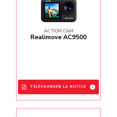
AC7000 User Manuel - PL
AC7000 User Manuel - RO
FR_UE_Declaration_de_Conformite_
AC7000
ACTION CAM
Realimove AC9500
TÉLÉCHARGER LA NOTICE
AgfaPhoto_Realimove_AC9500_Use
r_Manual_EN / FR / DE / IT